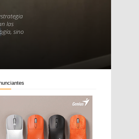
estrategia
an las
ogía, sino
nunciantes