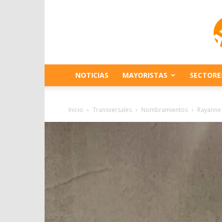
NOTICIAS
MAYORISTAS
SECTORE
Inicio
Transversales
Nombramientos
Rayanne 