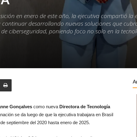
sición en enero de este año, la ejecutiva compartió la 
a continuar desarrollando nuevas soluciones que cubr
e ciberseguridad, poniendo foco no solo en la tecnol
A
nne Gonçalves
como nueva
Directora de Tecnología
nación se da luego de que la ejecutiva trabajara en Brasil
sde septiembre del 2020 hasta enero de 2025.