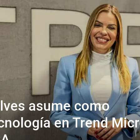
lves asume como
cnología en Trend Mic
CA