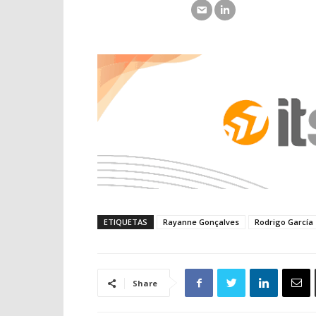
ETIQUETAS
Rayanne Gonçalves
Rodrigo García
Share