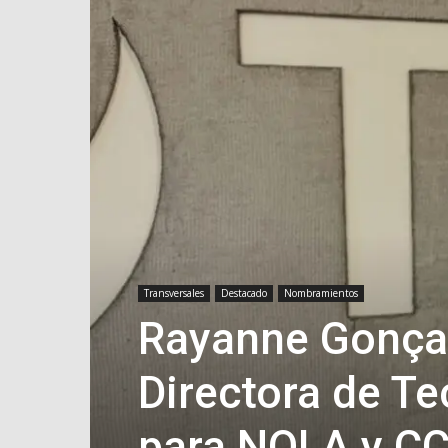
Transversales
Destacado
Nombramientos
Rayanne Gonça
Directora de Te
para NOLA y C