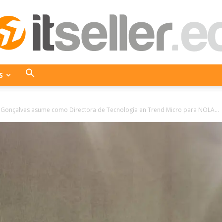
S
ITseller
Gonçalves asume como Directora de Tecnología en Trend Micro para NOLA...
Ecuador