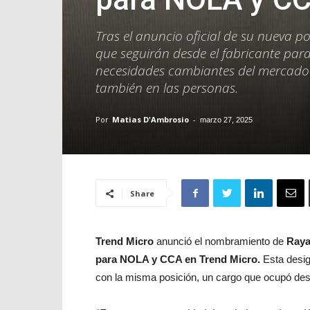
Tras el anuncio oficial de su nueva po
que seguirán desde el fabricante par
necesidades cambiantes del mercado d
también en las personas.
Por
Matias D'Ambrosio
-
marzo 27, 2025
Share
Trend Micro
anunció el nombramiento de
Raya
para NOLA y CCA en Trend Micro.
Esta desig
con la misma posición, un cargo que ocupó de