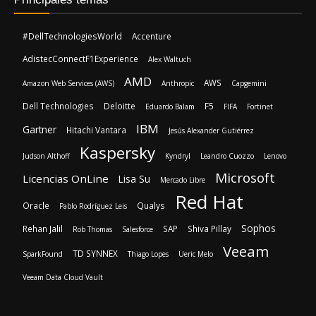
#DellTechnologiesWorld
Accenture
AdistecConnectF1Experience
Alex Waltuch
AMD
AWS
Amazon Web Services (AWS)
Anthropic
Capgemini
Dell Technologies
Deloitte
F5
Eduardo Balam
FIFA
Fortinet
IBM
Gartner
Hitachi Vantara
Jesús Alexander Gutiérrez
Kaspersky
Judson Althoff
Kyndryl
Leandro Cuozzo
Lenovo
Microsoft
Licencias OnLine
Lisa Su
Mercado Libre
Red Hat
Oracle
Qualys
Pablo Rodríguez Leis
Sophos
Rehan Jalil
SAP
Shiva Pillay
Rob Thomas
Salesforce
Veeam
TD SYNNEX
SparkFound
Thiago Lopes
Ueric Melo
Veeam Data Cloud Vault