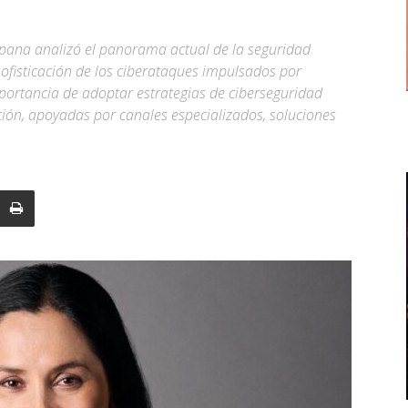
pana analizó el panorama actual de la seguridad
 sofisticación de los ciberataques impulsados por
importancia de adoptar estrategias de ciberseguridad
ión, apoyadas por canales especializados, soluciones