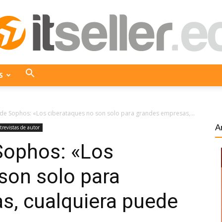
S
ITseller
, de Sophos: «Los ciberataques no son solo para grandes empresas,...
A
trevistas de autor
 Sophos: «Los
Ecuador
son solo para
s, cualquiera puede