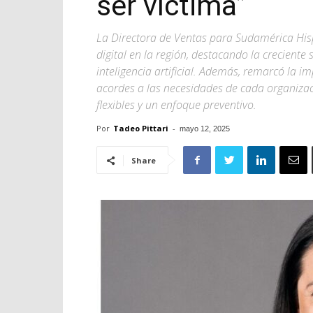
ser víctima”
La Directora de Ventas para Sudamérica His
digital en la región, destacando la creciente
inteligencia artificial. Además, remarcó la 
acordes a las necesidades de cada organizac
flexibles y un enfoque preventivo.
Por
Tadeo Pittari
-
mayo 12, 2025
Share