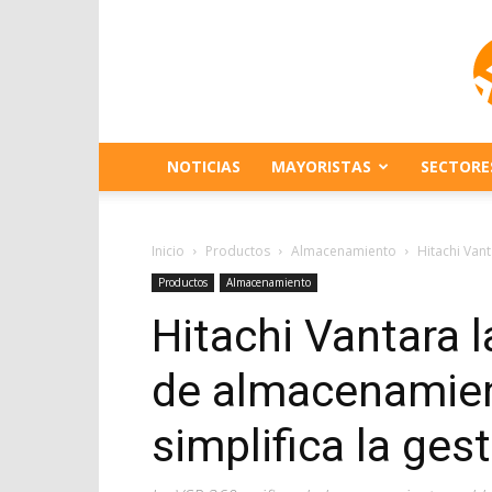
NOTICIAS
MAYORISTAS
SECTORE
Inicio
Productos
Almacenamiento
Hitachi Vant
Productos
Almacenamiento
Hitachi Vantara 
de almacenamien
simplifica la ges