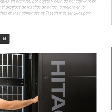
ues, en archivos, por objeto y definido por software en
el desglose de los silos de datos, la mejora en la
echas en las habilidades de TI sean más sencillas para