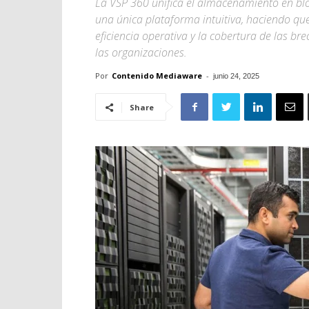
La VSP 360 unifica el almacenamiento en bloq
una única plataforma intuitiva, haciendo que 
eficiencia operativa y la cobertura de las br
las organizaciones.
Por
Contenido Mediaware
-
junio 24, 2025
Share