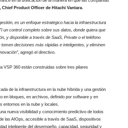
vance en la unificación de la manera en que las compañías
 Chief Product Officer de Hitachi Vantara
.
estión, es un enfoque estratégico hacia la infraestructura
I un control completo sobre sus datos, donde quiera que
n, y disponible a través de SaaS, Private o el teléfono
tomen decisiones más rápidas e inteligentes, y eliminen
nnovación”
, agregó el directivo.
a VSP 360 están construidas sobre tres pilares
cada de la infraestructura en la nube híbrida y una gestión
o en bloques, en archivos, definido por software y en
os entornos en la nube y locales.
na nueva visibilidad y conocimiento predictivo de todos
 de las AIOps, accesible a través de SaaS, dispositivos
lidad inteligente del desempeño, capacidad, seguridad y