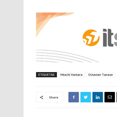
ETIQUETAS
Hitachi Vantara
Octavian Tanase
Share