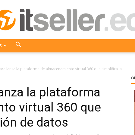
S
ITseller
ara lanza la plataforma de almacenamiento virtual 360 que simplifica la...
A
lanza la plataforma
Ecuador
to virtual 360 que
tión de datos