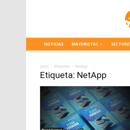
NOTICIAS
MAYORISTAS
SECTORE
Inicio
Etiquetas
NetApp
Etiqueta: NetApp
Brand Content