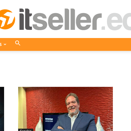
S
ITseller
Ecuador
Canales