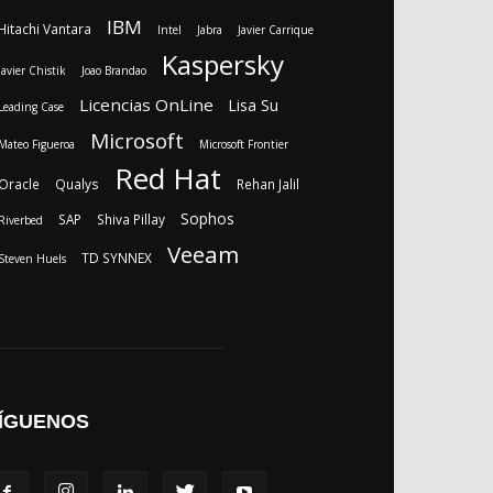
IBM
Hitachi Vantara
Intel
Jabra
Javier Carrique
Kaspersky
Javier Chistik
Joao Brandao
Licencias OnLine
Lisa Su
Leading Case
Microsoft
Mateo Figueroa
Microsoft Frontier
Red Hat
Oracle
Qualys
Rehan Jalil
Sophos
SAP
Shiva Pillay
Riverbed
Veeam
TD SYNNEX
Steven Huels
ÍGUENOS