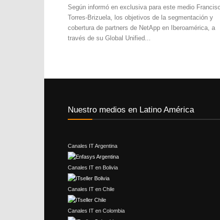
Según informó en exclusiva para este medio Francis
Torres-Brizuela, los objetivos de la segmentación y
cobertura de partners de NetApp en Iberoamérica, a
través de su Global Unified...
Nuestro medios en Latino América
Canales IT Argentina
Canales IT en Bolivia
Canales IT en Chile
Canales IT en Colombia