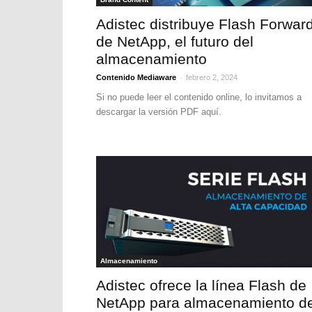
Adistec distribuye Flash Forward
de NetApp, el futuro del
almacenamiento
-
Contenido Mediaware
febrero 2, 2024
Si no puede leer el contenido online, lo invitamos a
descargar la versión PDF aquí.
Almacenamiento
Adistec ofrece la línea Flash de
NetApp para almacenamiento d