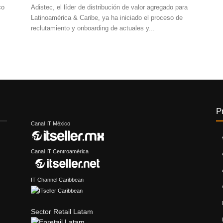
co
Adistec, el líder de distribución de valor agregado para
Latinoamérica & Caribe, ya ha iniciado el proceso de
reclutamiento y onboarding de actuales y...
P
Canal IT México
Canal IT Centroamérica
IT Channel Caribbean
Sector Retail Latam