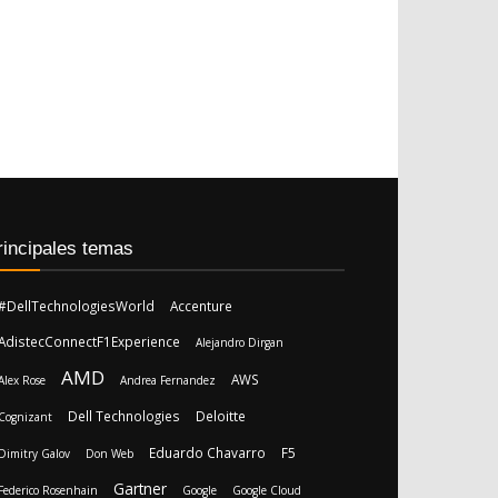
rincipales temas
#DellTechnologiesWorld
Accenture
AdistecConnectF1Experience
Alejandro Dirgan
AMD
AWS
Alex Rose
Andrea Fernandez
Dell Technologies
Deloitte
Cognizant
Eduardo Chavarro
F5
Dimitry Galov
Don Web
Gartner
Federico Rosenhain
Google
Google Cloud