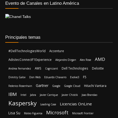
Evento de Canales en Latino América
Principales temas
#DellTechnologiesWorld
Accenture
AMD
AdistecConnectF1Experience
Alejandro Dirgan
Alex Rose
AWS
Dell Technologies
Deloitte
Andrea Fernandez
Cognizant
F5
Dimitry Galov
Don Web
Eduardo Chavarro
Evolve3
Gartner
Hitachi Vantara
Federico Rosenhain
Google
Google Cloud
IBM
Intel
Jabra
Javier Carrique
Javier Chistik
Joao Brandao
Kaspersky
Licencias OnLine
Leading Case
Microsoft
Lisa Su
Mateo Figueroa
Microsoft Frontier