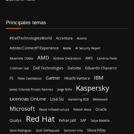
Principales temas
#DellTechnologiesWorld
Accenture
Acronis
AdistecConnectF1Experience
Adobe
AI Security Report
AMD
AWS
Alexandre Oddos
Andrew Dieckmann
Carolina Freile
Dell Technologies
Deloitte
Eduardo Chavarro
Cristhian Leal
IBM
Gartner
F5
Hitachi Vantara
Fabio Castiblanco
Kaspersky
James Orlando Rincón Ramírez
Jorge Niño
Licencias OnLine
Lisa Su
marketing B2B
Mediaware
Microsoft
Oracle
Nexxt Infraestructura
Nikesh Arora
Red Hat
Qualys
Rehan Jalil
SAP
Satya Nadella
Shiva Pillay
Savio Rodrigues
Scott DePasquale
Sentinel One