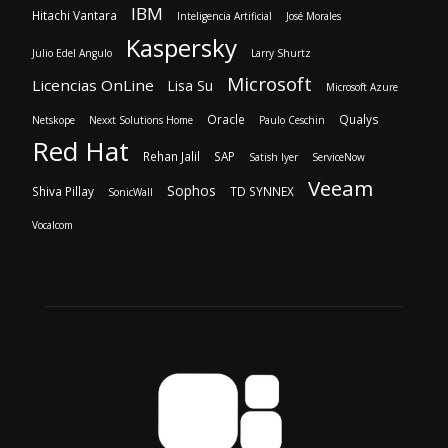
IBM
Hitachi Vantara
Inteligencia Artificial
José Morales
Kaspersky
Julio Edel Angulo
Larry Shurtz
Microsoft
Licencias OnLine
Lisa Su
Microsoft Azure
Oracle
Qualys
Netskope
Nexxt Solutions Home
Paulo Ceschin
Red Hat
Rehan Jalil
SAP
Satish Iyer
ServiceNow
Veeam
Sophos
Shiva Pillay
TD SYNNEX
SonicWall
Vocalcom