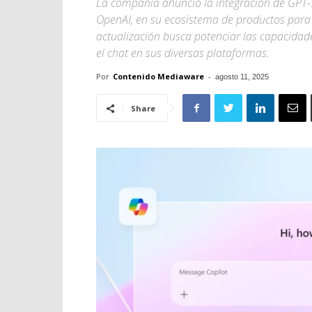
La compañía anunció la integración de GPT-5,
OpenAI, en su ecosistema de productos para
actualización busca potenciar las capacidad
el chat en sus diversas plataformas.
Por
Contenido Mediaware
-
agosto 11, 2025
Share