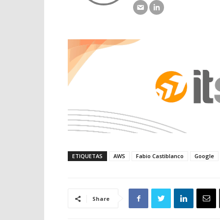
ETIQUETAS
AWS
Fabio Castiblanco
Google
Share