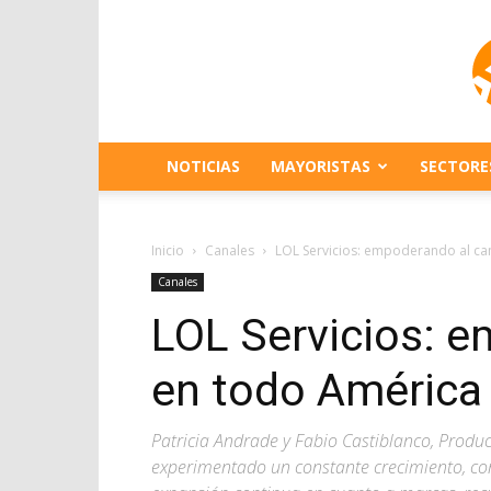
NOTICIAS
MAYORISTAS
SECTORE
Inicio
Canales
LOL Servicios: empoderando al can
Canales
LOL Servicios: e
en todo América 
Patricia Andrade y Fabio Castiblanco, Produ
experimentado un constante crecimiento, co