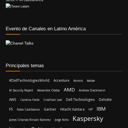
Sector IT en Latinoamérica
Evento de Canales en Latino América
Principales temas
#DellTechnologiesWorld
Accenture
Acronis
Adobe
AMD
AI Security Report
Alexandre Oddos
Andrew Dieckmann
AWS
Dell Technologies
Deloitte
Carolina Freile
Cristhian Leal
IBM
F5
Gartner
Hitachi Vantara
Fabio Castiblanco
HP
Kaspersky
James Orlando Rincón Ramírez
Jorge Niño