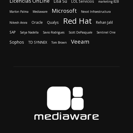
Licencias OnLine
Lisa Su
LOL Servicios
marketing B2B
Microsoft
Marlon Palma
Mediaware
Nexxt Infraestructura
Red Hat
Oracle
Qualys
Rehan Jalil
Nikesh Arora
SAP
Satya Nadella
Savio Rodrigues
Scott DePasquale
Sentinel One
Veeam
Sophos
TD SYNNEX
Tom Brown