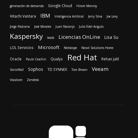
Google Cloud
generación de demanda
Hiram Monroy
IBM
Hitachi Vantara
Inteligencia Artificial
Jerry Silva
Joe Levy
Jorge Pastrana
José Morales
Juan Naranjo
Julio Edel Angulo
Kaspersky
Licencias OnLine
Lisa Su
leads
Microsoft
LOL Servicios
Netskope
Nexxt Solutions Home
Red Hat
Oracle
Qualys
Rehan Jalil
Paulo Ceschin
Veeam
Sophos
TD SYNNEX
SonicWall
Tom Brown
Vocalcom
Zendesk