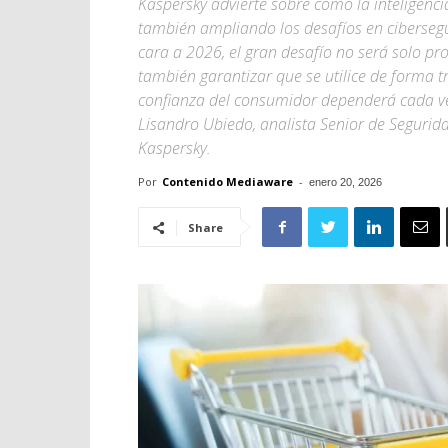
Kaspersky advierte sobre cómo la inteligenci
también ampliando los desafíos en ciberseg
cara a 2026, el gran desafío no será solo pr
también garantizar que se utilice de forma t
confianza del consumidor dependerá cada ve
Lisandro Ubiedo, analista Senior de Segurida
Kaspersky.
Por
Contenido Mediaware
-
enero 20, 2026
Share