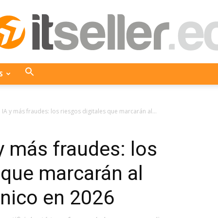
S
ITseller
A y más fraudes: los riesgos digitales que marcarán al...
 más fraudes: los
Ecuador
s que marcarán al
ónico en 2026