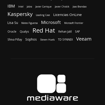
Red Hat
Oracle
Qualys
Rehan Jalil
SAP
Veeam
Sophos
Shiva Pillay
TD SYNNEX
Steven Huels
SOBRE NOSOTROS
‎ Nuestra Empresa