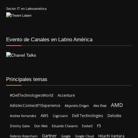
Evento de Canales en Latino América
Principales temas
#DellTechnologiesWorld
Accenture
AMD
AdistecConnectF1Experience
Alejandro Dirgan
Alex Rose
AWS
Dell Technologies
Deloitte
Andrea Fernandez
Cognizant
F5
Dimitry Galov
Don Web
Eduardo Chavarro
Evolve3
Gartner
Hitachi Vantara
Federico Rosenhain
Google
Google Cloud
IBM
Intel
Jabra
Javier Carrique
Javier Chistik
Joao Brandao
Kaspersky
Licencias OnLine
Leading Case
Microsoft
Lisa Su
Mateo Figueroa
Microsoft Frontier