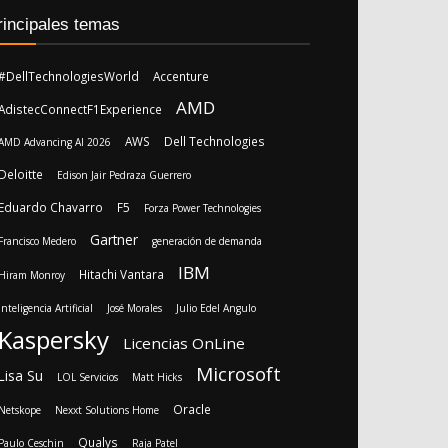
rincipales temas
#DellTechnologiesWorld
Accenture
AMD
AdistecConnectF1Experience
AWS
Dell Technologies
AMD Advancing AI 2026
Deloitte
Edison Jair Pedraza Guerrero
Eduardo Chavarro
F5
Forza Power Technologies
Gartner
Francisco Medero
generación de demanda
IBM
Hitachi Vantara
Hiram Monroy
Inteligencia Artificial
José Morales
Julio Edel Angulo
Kaspersky
Licencias OnLine
Microsoft
Lisa Su
LOL Servicios
Matt Hicks
Oracle
Netskope
Nexxt Solutions Home
Qualys
Paulo Ceschin
Raja Patel