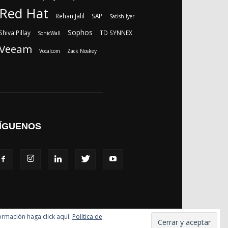
Red Hat
Rehan Jalil
SAP
Satish Iyer
Sophos
Shiva Pillay
TD SYNNEX
SonicWall
Veeam
Vocalcom
Zack Noskey
ÍGUENOS
formación haga click aquí:
Política de