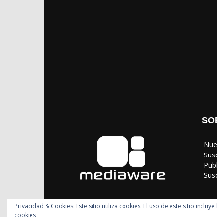
SO
‎ Nu
‎ Sus
‎ Pub
‎ Su
Privacidad & Cookies: Este sitio utiliza cookies. El uso de este sitio incl
cookies