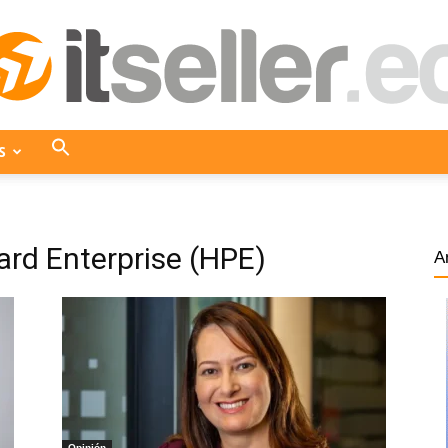
S
ITseller
ard Enterprise (HPE)
A
Ecuador
Opinión