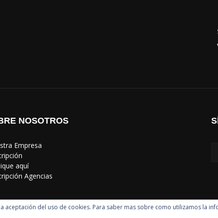
BRE NOSOTROS
S
estra Empresa
cripción
lique aquí
scripción Agencias
uye la aceptación del uso de cookies. Para saber mas sobre como utilizamos la in