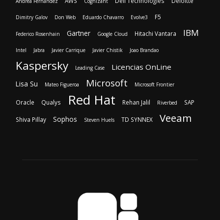
AWS
Dell Technologies
Deloitte
Andrea Fernandez
Cognizant
F5
Dimitry Galov
Don Web
Eduardo Chavarro
Evolve3
IBM
Gartner
Hitachi Vantara
Federico Rosenhain
Google Cloud
Intel
Jabra
Javier Carrique
Javier Chistik
Joao Brandao
Kaspersky
Licencias OnLine
Leading Case
Microsoft
Lisa Su
Mateo Figueroa
Microsoft Frontier
Red Hat
Oracle
Qualys
Rehan Jalil
SAP
Riverbed
Veeam
Sophos
Shiva Pillay
TD SYNNEX
Steven Huels