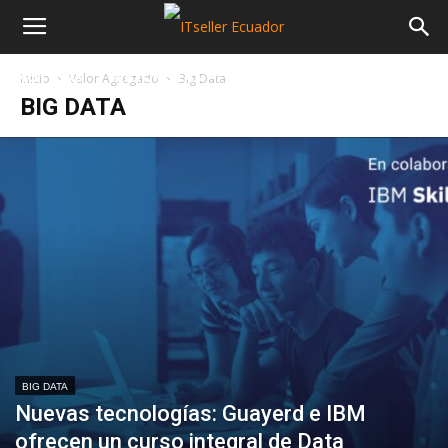
NOTICIAS
MAYORISTAS
SECTORES
Inicio
Valor Agregado
Big Data
BIG DATA
BIG DATA
Nuevas tecnologías: Guayerd e IBM
ofrecen un curso integral de Data