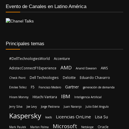
Evento de Canales en Latino América
Principales temas
#DellTechnologiesWorld
Accenture
AMD
AdistecConnectF1Experience
AWS
Anand Eswaran
Dell Technologies
Deloitte
Eduardo Chavarro
Check Point
Gartner
F5
Emilee Tellez
Francisco Medero
generación de demanda
IBM
Hitachi Vantara
Hiram Monroy
Inteligencia Artificial
Jerry Silva
Joe Levy
Jorge Pastrana
Juan Naranjo
Julio Edel Angulo
Kaspersky
Licencias OnLine
Lisa Su
leads
Microsoft
Oracle
Mark Paulek
Marlon Palma
Netskope