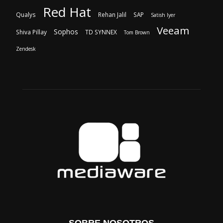
Red Hat
Qualys
Rehan Jalil
SAP
Satish Iyer
Veeam
Sophos
Shiva Pillay
TD SYNNEX
Tom Brown
Zendesk