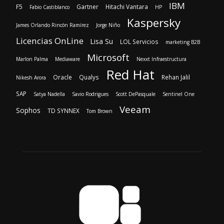
IBM
F5
Gartner
Hitachi Vantara
Fabio Castiblanco
HP
Kaspersky
James Orlando Rincón Ramírez
Jorge Niño
Licencias OnLine
Lisa Su
LOL Servicios
marketing B2B
Microsoft
Marlon Palma
Mediaware
Nexxt Infraestructura
Red Hat
Oracle
Qualys
Rehan Jalil
Nikesh Arora
SAP
Satya Nadella
Savio Rodrigues
Scott DePasquale
Sentinel One
Veeam
Sophos
TD SYNNEX
Tom Brown