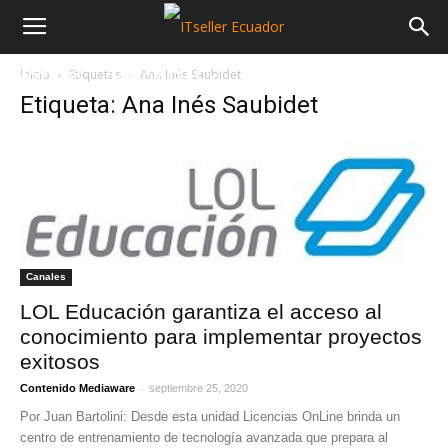
Inicio
Etiquetas
Ana Inés Saubidet
NOTICIAS
MAYORISTAS
SECTORES
Etiqueta: Ana Inés Saubidet
Canales
LOL Educación garantiza el acceso al
conocimiento para implementar proyectos
exitosos
-
Contenido Mediaware
septiembre 25, 2020
Por Juan Bartolini: Desde esta unidad Licencias OnLine brinda un
centro de entrenamiento de tecnología avanzada que prepara al