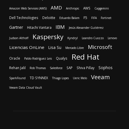
AMD
AWS
Amazon Web Services (AWS)
Anthropic
Capgemini
Dell Technologies
Deloitte
F5
Eduardo Balam
FIFA
Fortinet
IBM
Gartner
Hitachi Vantara
Jesús Alexander Gutiérrez
Kaspersky
Judson Althoff
Kyndryl
Leandro Cuozzo
Lenovo
Microsoft
Licencias OnLine
Lisa Su
Mercado Libre
Red Hat
Oracle
Qualys
Pablo Rodríguez Leis
Sophos
Rehan Jalil
SAP
Shiva Pillay
Rob Thomas
Salesforce
Veeam
TD SYNNEX
SparkFound
Thiago Lopes
Ueric Melo
Veeam Data Cloud Vault