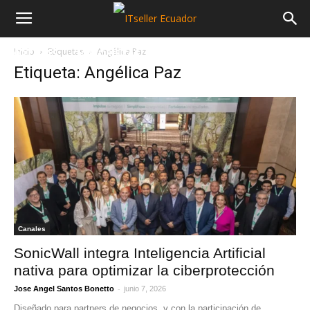
Inicio
Etiquetas
Angélica Paz
NOTICIAS
MAYORISTAS
SECTORES
Etiqueta: Angélica Paz
Canales
SonicWall integra Inteligencia Artificial
nativa para optimizar la ciberprotección
-
Jose Angel Santos Bonetto
junio 7, 2026
Diseñado para partners de negocios, y con la participación de