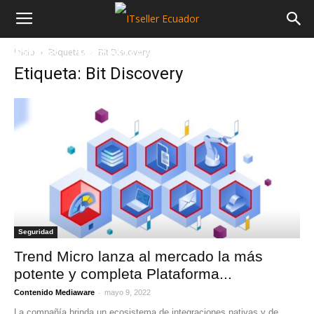
Inicio
Etiquetas
Bit Discovery
NOTICIAS
MAYORISTAS
SECTORES
Etiqueta: Bit Discovery
Seguridad
Trend Micro lanza al mercado la más
potente y completa Plataforma...
-
Contenido Mediaware
mayo 9, 2022
La compañía brinda un ecosistema de integraciones nativas y de