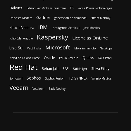
Deloitte
F5
Edison Jair Pedraza Guerrero
Forza Power Technologies
Gartner
Francisco Medero
generación de demanda
Hiram Monroy
IBM
Hitachi Vantara
Inteligencia Artificial
José Morales
Kaspersky
Licencias OnLine
Julio Edel Angulo
Microsoft
Lisa Su
Matt Hicks
Mika Yamamoto
Netskope
Oracle
Qualys
Nexxt Solutions Home
Paulo Ceschin
Raja Patel
Red Hat
Rehan Jalil
SAP
Shiva Pillay
Satish Iyer
Sophos
TD SYNNEX
SonicWall
Sophos Fusion
Valerio Matéus
Veeam
Vocalcom
Zack Noskey