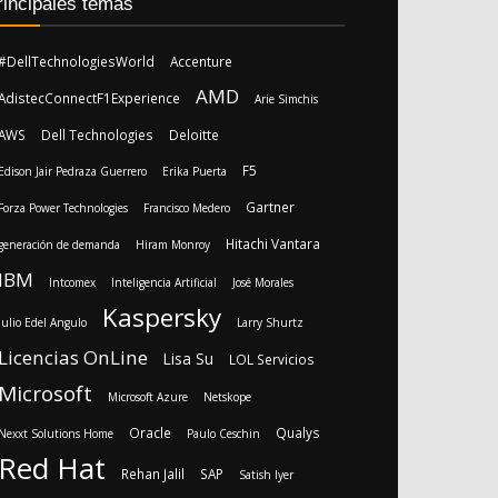
rincipales temas
#DellTechnologiesWorld
Accenture
AMD
AdistecConnectF1Experience
Arie Simchis
AWS
Dell Technologies
Deloitte
F5
Edison Jair Pedraza Guerrero
Erika Puerta
Gartner
Forza Power Technologies
Francisco Medero
Hitachi Vantara
generación de demanda
Hiram Monroy
IBM
Intcomex
Inteligencia Artificial
José Morales
Kaspersky
Julio Edel Angulo
Larry Shurtz
Licencias OnLine
Lisa Su
LOL Servicios
Microsoft
Microsoft Azure
Netskope
Oracle
Qualys
Nexxt Solutions Home
Paulo Ceschin
Red Hat
Rehan Jalil
SAP
Satish Iyer