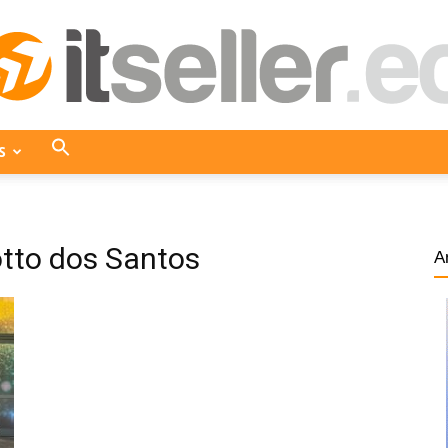
S
ITseller
otto dos Santos
A
Ecuador