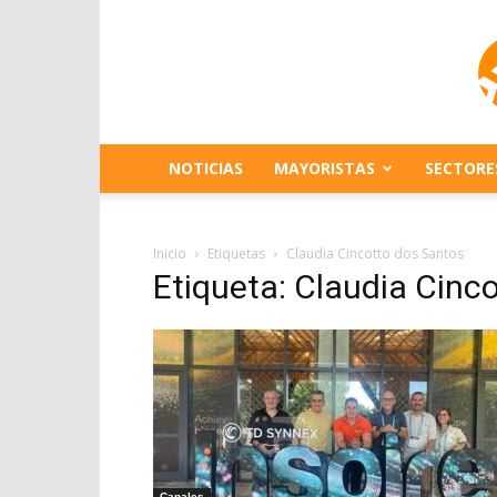
NOTICIAS
MAYORISTAS
SECTORE
Inicio
Etiquetas
Claudia Cincotto dos Santos
Etiqueta: Claudia Cinc
Canales