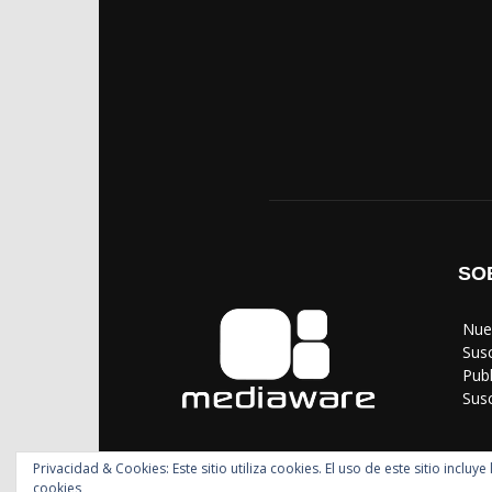
SO
‎ Nu
‎ Sus
‎ Pub
‎ Su
Privacidad & Cookies: Este sitio utiliza cookies. El uso de este sitio incl
cookies