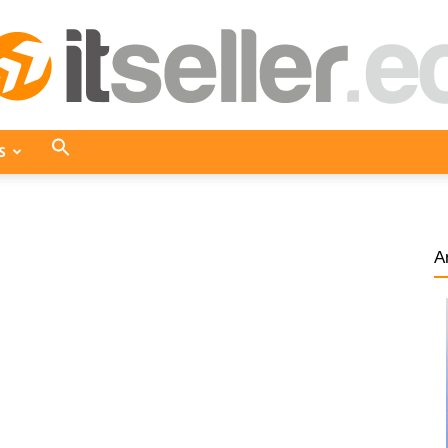
S
ITseller
A
Ecuador