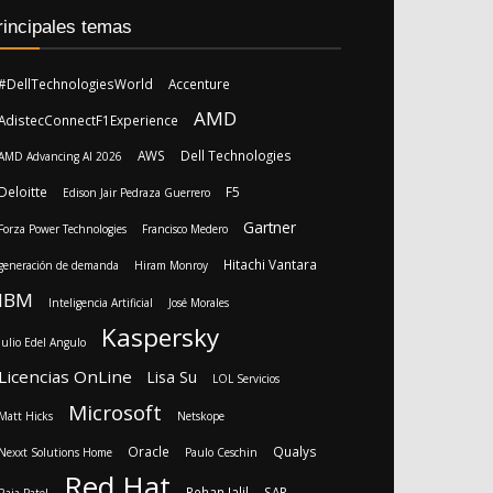
rincipales temas
#DellTechnologiesWorld
Accenture
AMD
AdistecConnectF1Experience
AWS
Dell Technologies
AMD Advancing AI 2026
Deloitte
F5
Edison Jair Pedraza Guerrero
Gartner
Forza Power Technologies
Francisco Medero
Hitachi Vantara
generación de demanda
Hiram Monroy
IBM
Inteligencia Artificial
José Morales
Kaspersky
Julio Edel Angulo
Licencias OnLine
Lisa Su
LOL Servicios
Microsoft
Matt Hicks
Netskope
Oracle
Qualys
Nexxt Solutions Home
Paulo Ceschin
Red Hat
Rehan Jalil
SAP