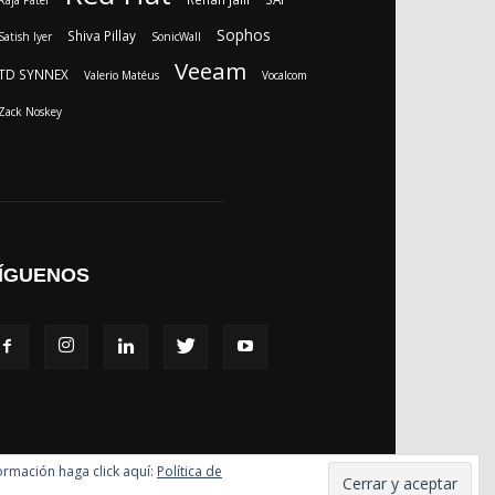
Raja Patel
Sophos
Shiva Pillay
Satish Iyer
SonicWall
Veeam
TD SYNNEX
Valerio Matéus
Vocalcom
Zack Noskey
ÍGUENOS
formación haga click aquí:
Política de