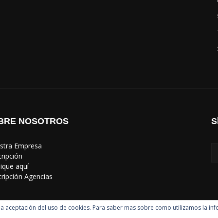
BRE NOSOTROS
S
estra Empresa
cripción
lique aquí
scripción Agencias
uye la aceptación del uso de cookies. Para saber mas sobre como utilizamos la in