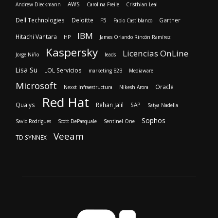
AWS
Andrew Dieckmann
Carolina Freile
Cristhian Leal
Dell Technologies
Deloitte
F5
Gartner
Fabio Castiblanco
IBM
Hitachi Vantara
HP
James Orlando Rincón Ramírez
Kaspersky
Licencias OnLine
Jorge Niño
leads
Lisa Su
LOL Servicios
marketing B2B
Mediaware
Microsoft
Oracle
Nexxt Infraestructura
Nikesh Arora
Red Hat
Qualys
Rehan Jalil
SAP
Satya Nadella
Sophos
Savio Rodrigues
Scott DePasquale
Sentinel One
Veeam
TD SYNNEX