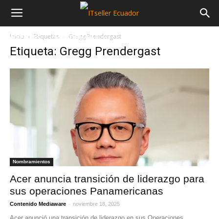
Inicio
Etiquetas
Gregg Prendergast
NOTICIAS
MAYORISTAS
SECTORES
Etiqueta: Gregg Prendergast
Nombramientos
Acer anuncia transición de liderazgo para
sus operaciones Panamericanas
-
Contenido Mediaware
noviembre 18, 2025
Acer anunció una transición de liderazgo en sus Operaciones