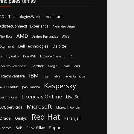
rincipales temas
#DellTechnologiesWorld
Accenture
AdistecConnectF1Experience
Alejandro Dirgan
AMD
AWS
Alex Rose
Andrea Fernandez
Dell Technologies
Deloitte
Cognizant
F5
Dimitry Galov
Don Web
Eduardo Chavarro
Gartner
Federico Rosenhain
Google
Google Cloud
IBM
Hitachi Vantara
Intel
Jabra
Javier Carrique
Kaspersky
Javier Chistik
Joao Brandao
Licencias OnLine
Lisa Su
Leading Case
Microsoft
LOL Servicios
Microsoft Frontier
Red Hat
Oracle
Qualys
Rehan Jalil
Sophos
SAP
Shiva Pillay
Riverbed