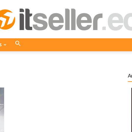
S
ITseller
A
Ecuador