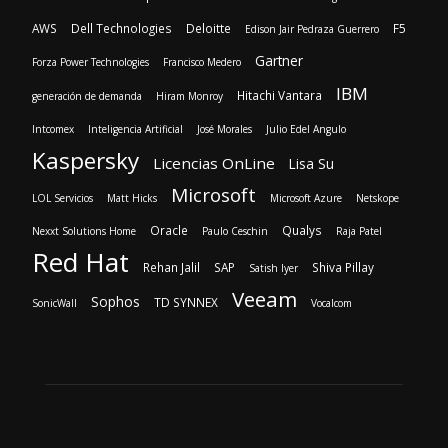
AWS
Dell Technologies
Deloitte
F5
Edison Jair Pedraza Guerrero
Gartner
Forza Power Technologies
Francisco Medero
IBM
Hitachi Vantara
generación de demanda
Hiram Monroy
Intcomex
Inteligencia Artificial
José Morales
Julio Edel Angulo
Kaspersky
Licencias OnLine
Lisa Su
Microsoft
LOL Servicios
Matt Hicks
Microsoft Azure
Netskope
Oracle
Qualys
Nexxt Solutions Home
Paulo Ceschin
Raja Patel
Red Hat
Rehan Jalil
SAP
Shiva Pillay
Satish Iyer
Veeam
Sophos
TD SYNNEX
SonicWall
Vocalcom