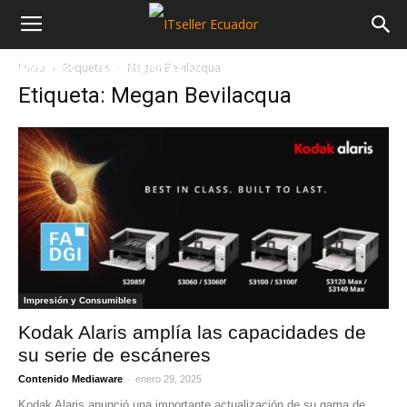
Inicio
Etiquetas
Megan Bevilacqua
NOTICIAS
MAYORISTAS
SECTORES
Etiqueta: Megan Bevilacqua
Impresión y Consumibles
Kodak Alaris amplía las capacidades de
su serie de escáneres
-
Contenido Mediaware
enero 29, 2025
Kodak Alaris anunció una importante actualización de su gama de