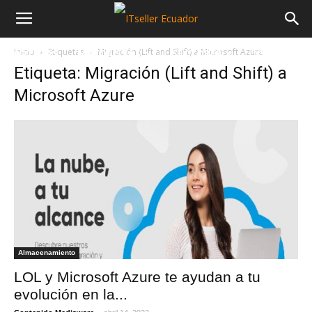
Inicio
Etiquetas
Migración (Lift and Shift) a Microsoft Azure
NOTICIAS
MAYORISTAS
SECTORES
Etiqueta: Migración (Lift and Shift) a
Microsoft Azure
Almacenamiento
LOL y Microsoft Azure te ayudan a tu
evolución en la...