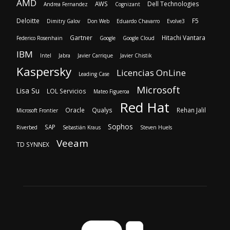
AMD
AWS
Dell Technologies
Andrea Fernandez
Cognizant
Deloitte
F5
Dimitry Galov
Don Web
Eduardo Chavarro
Evolve3
Gartner
Hitachi Vantara
Federico Rosenhain
Google
Google Cloud
IBM
Intel
Jabra
Javier Carrique
Javier Chistik
Kaspersky
Licencias OnLine
Leading Case
Microsoft
Lisa Su
LOL Servicios
Mateo Figueroa
Red Hat
Oracle
Qualys
Rehan Jalil
Microsoft Frontier
Sophos
SAP
Riverbed
Sebastián Kraus
Steven Huels
Veeam
TD SYNNEX