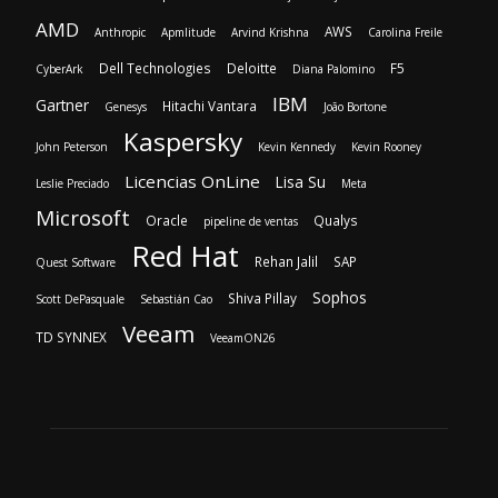
AMD
AWS
Anthropic
Apmlitude
Arvind Krishna
Carolina Freile
Dell Technologies
Deloitte
F5
CyberArk
Diana Palomino
IBM
Gartner
Hitachi Vantara
Genesys
João Bortone
Kaspersky
John Peterson
Kevin Kennedy
Kevin Rooney
Licencias OnLine
Lisa Su
Leslie Preciado
Meta
Microsoft
Oracle
Qualys
pipeline de ventas
Red Hat
Rehan Jalil
SAP
Quest Software
Sophos
Shiva Pillay
Scott DePasquale
Sebastián Cao
Veeam
TD SYNNEX
VeeamON26