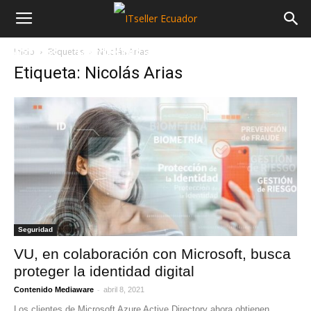
Inicio
Etiquetas
Nicolás Arias
NOTICIAS
MAYORISTAS
SECTORES
Etiqueta: Nicolás Arias
Seguridad
VU, en colaboración con Microsoft, busca
proteger la identidad digital
-
Contenido Mediaware
abril 8, 2021
Los clientes de Microsoft Azure Active Directory ahora obtienen