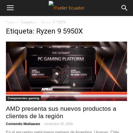
Inicio
Etiquetas
Ryzen 9 5950X
NOTICIAS
MAYORISTAS
SECTORES
Etiqueta: Ryzen 9 5950X
Componentes gaming
AMD presenta sus nuevos productos a
clientes de la región
-
Contenido Mediaware
noviembre 30, 2020
En el encuentro participaron partners de Argentina, Uruguay, Chile,