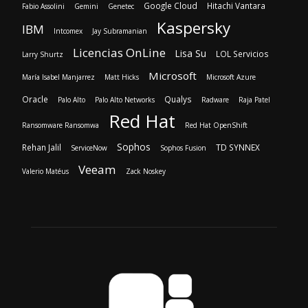
Google Cloud
Hitachi Vantara
Fabio Assolini
Gemini
Genetec
Kaspersky
IBM
Intcomex
Jay Subramanian
Licencias OnLine
Lisa Su
LOL Servicios
Larry Shurtz
Microsoft
María Isabel Manjarrez
Matt Hicks
Microsoft Azure
Oracle
Qualys
Palo Alto
Palo Alto Networks
Radware
Raja Patel
Red Hat
Ransomware Ransomwa
Red Hat OpenShift
Sophos
Rehan Jalil
TD SYNNEX
ServiceNow
Sophos Fusion
Veeam
Valerio Matéus
Zack Noskey