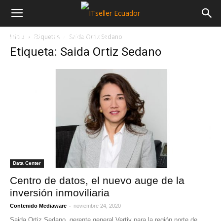
Inicio
Etiquetas
Saida Ortiz Sedano
NOTICIAS
MAYORISTAS
SECTORES
Etiqueta: Saida Ortiz Sedano
Data Center
Centro de datos, el nuevo auge de la
inversión inmoviliaria
-
Contenido Mediaware
noviembre 24, 2020
Saida Ortiz Sedano, gerente general Vertiv para la región norte de