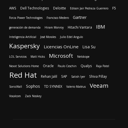
AWS
Dell Technologies
Deloitte
F5
Edison Jair Pedraza Guerrero
Gartner
Forza Power Technologies
Francisco Medero
IBM
Hitachi Vantara
generación de demanda
Hiram Monroy
Inteligencia Artificial
José Morales
Julio Edel Angulo
Kaspersky
Licencias OnLine
Lisa Su
Microsoft
LOL Servicios
Matt Hicks
Netskope
Oracle
Qualys
Nexxt Solutions Home
Paulo Ceschin
Raja Patel
Red Hat
Rehan Jalil
SAP
Shiva Pillay
Satish Iyer
Veeam
Sophos
TD SYNNEX
SonicWall
Valerio Matéus
Vocalcom
Zack Noskey