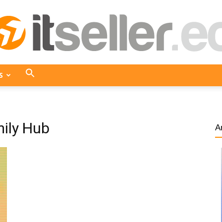
S
ITseller
ily Hub
A
Ecuador