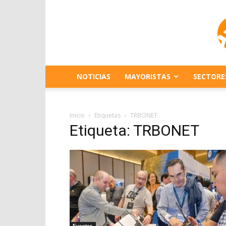
NOTICIAS
MAYORISTAS
SECTORE
Inicio
Etiquetas
TRBONET
Etiqueta: TRBONET
Eventos