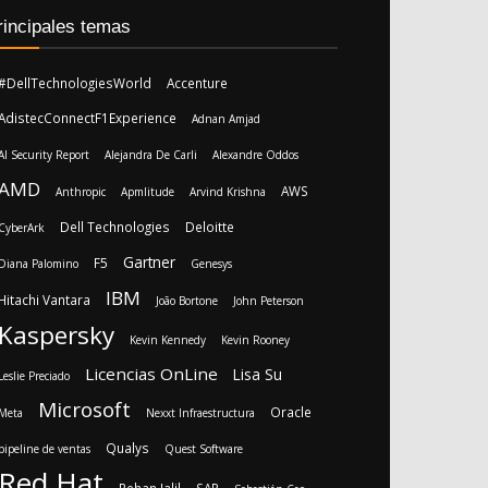
rincipales temas
#DellTechnologiesWorld
Accenture
AdistecConnectF1Experience
Adnan Amjad
AI Security Report
Alejandra De Carli
Alexandre Oddos
AMD
AWS
Anthropic
Apmlitude
Arvind Krishna
Dell Technologies
Deloitte
CyberArk
Gartner
F5
Diana Palomino
Genesys
IBM
Hitachi Vantara
João Bortone
John Peterson
Kaspersky
Kevin Kennedy
Kevin Rooney
Licencias OnLine
Lisa Su
Leslie Preciado
Microsoft
Oracle
Meta
Nexxt Infraestructura
Qualys
pipeline de ventas
Quest Software
Red Hat