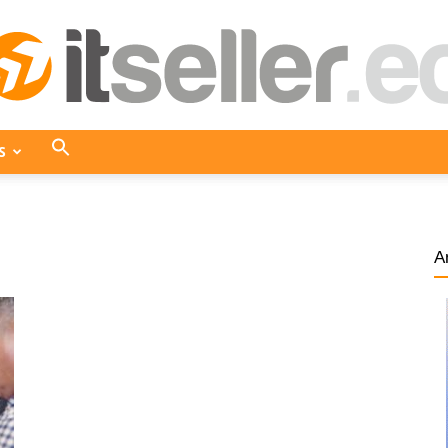
S
ITseller
A
Ecuador