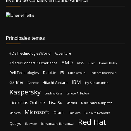
Principales temas
#DellTechnologiesWorld
Accenture
AMD
AdistecConnectF1Experience
AWS
Cisco
Daniel Bailey
Dell Technologies
Deloitte
F5
Fabio Assolini
Federico Rosenhain
IBM
Gartner
Hitachi Vantara
Genetec
Jay Subramanian
Kaspersky
Leading Case
Lenovo AI Factory
Licencias OnLine
Lisa Su
Mambu
María Isabel Manjarrez
Microsoft
Oracle
Marketo
Palo Alto
Palo Alto Networks
Red Hat
Qualys
Radware
Ransomware Ransomwa
Rehan Jalil
SAP
Shiva Pillay
Red Hat OpenShift
Sergio Farache
Sophos
TD SYNNEX
Stuart Battersby
Valentina Rueda
Veeam
Xtech