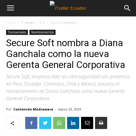
Inicio
Transversales
Nombramientos
NOTICIAS
MAYORISTAS
SECTORES
Transversales
Nombramientos
Secure Soft nombra a Diana
Ganchala como la nueva
Gerenta General Corporativa
Secure Soft, empresa líder en ciberseguridad con presencia
en Perú, Ecuador, Colombia, Chile y México, anuncia el
nombramiento de Diana Ganchala como nueva Gerente
General Corporativa.
Por
Contenido Mediaware
-
marzo 19, 2024