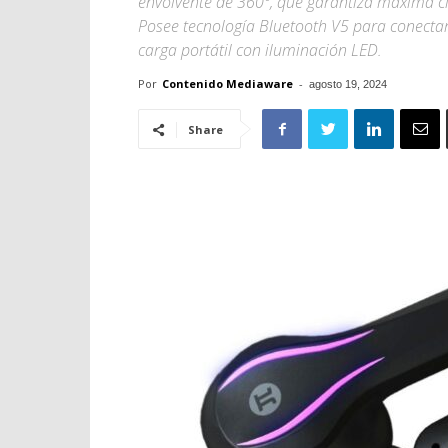
envolvente de 360º, que garantiza máxima cla
Posee tecnología Bluetooth V5 para conectar
carga portátil con iluminación LED.
Por
Contenido Mediaware
-
agosto 19, 2024
Share