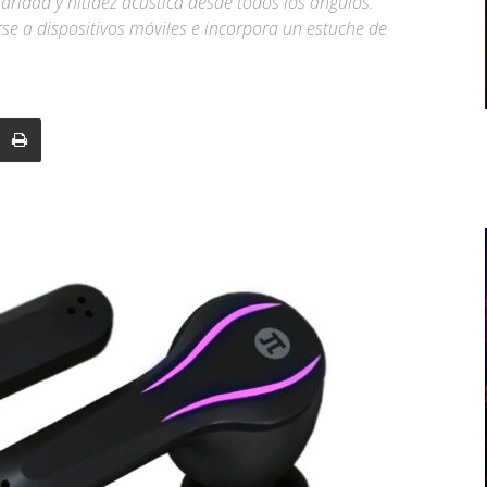
ridad y nitidez acústica desde todos los ángulos.
se a dispositivos móviles e incorpora un estuche de