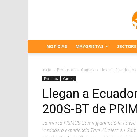
NOTICIAS
MAYORISTAS
SECTORE
Inicio
Productos
Gaming
Llegan a Ecuador lo
Productos
Gaming
Llegan a Ecuador
200S-BT de PRI
La marca PRIMUS Gaming anunció la nueva d
verdadera experiencia True Wireless en Gamin