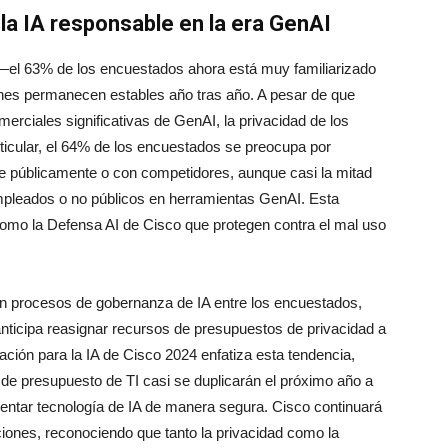
e la IA responsable en la era GenAI
A—el 63% de los encuestados ahora está muy familiarizado
nes permanecen estables año tras año. A pesar de que
ciales significativas de GenAI, la privacidad de los
rticular, el 64% de los encuestados se preocupa por
le públicamente o con competidores, aunque casi la mitad
mpleados o no públicos en herramientas GenAI. Esta
omo la Defensa AI de Cisco que protegen contra el mal uso
 en procesos de gobernanza de IA entre los encuestados,
ticipa reasignar recursos de presupuestos de privacidad a
aración para la IA de Cisco 2024 enfatiza esta tendencia,
 de presupuesto de TI casi se duplicarán el próximo año a
ntar tecnología de IA de manera segura. Cisco continuará
iones, reconociendo que tanto la privacidad como la