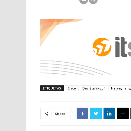
ETIQUETAS
Cisco
Dev Stahlkopf
Harvey Jang
Share