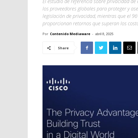
El estudio de referencia sobre privacidad de
los proveedores globales para proteger y as
legislación de privacidad, mientras que el 9
proporcionan retornos que superan los cost
Por
Contenido Mediaware
-
abril 8, 2025
Share