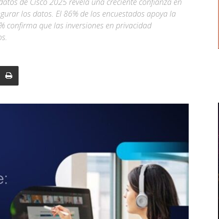
 datos de Cisco 2025 revela una creciente confianza en
egurar los datos. El 86% de los encuestados apoya la
6% confirma que las inversiones en privacidad
os.