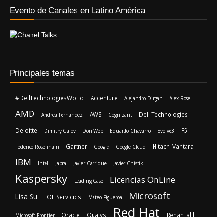
Evento de Canales en Latino América
Principales temas
#DellTechnologiesWorld
Accenture
Alejandro Dirgan
Alex Rose
AMD
AWS
Dell Technologies
Andrea Fernandez
Cognizant
Deloitte
F5
Dimitry Galov
Don Web
Eduardo Chavarro
Evolve3
Gartner
Hitachi Vantara
Federico Rosenhain
Google
Google Cloud
IBM
Intel
Jabra
Javier Carrique
Javier Chistik
Kaspersky
Licencias OnLine
Leading Case
Microsoft
Lisa Su
LOL Servicios
Mateo Figueroa
Red Hat
Oracle
Qualys
Rehan Jalil
Microsoft Frontier