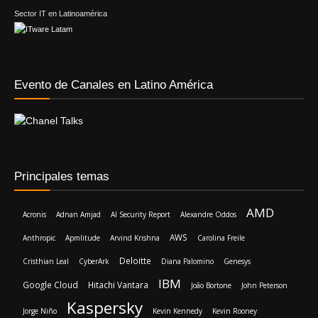
Sector IT en Latinoamérica
Evento de Canales en Latino América
Principales temas
AMD
Acronis
Adnan Amjad
AI Security Report
Alexandre Oddos
AWS
Anthropic
Apmlitude
Arvind Krishna
Carolina Freile
Deloitte
Cristhian Leal
CyberArk
Diana Palomino
Genesys
IBM
Google Cloud
Hitachi Vantara
João Bortone
John Peterson
Kaspersky
Jorge Niño
Kevin Kennedy
Kevin Rooney