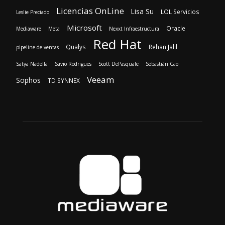
Licencias OnLine
Lisa Su
LOL Servicios
Leslie Preciado
Microsoft
Oracle
Mediaware
Meta
Nexxt Infraestructura
Red Hat
Qualys
Rehan Jalil
pipeline de ventas
Satya Nadella
Savio Rodrigues
Scott DePasquale
Sebastián Cao
Veeam
Sophos
TD SYNNEX