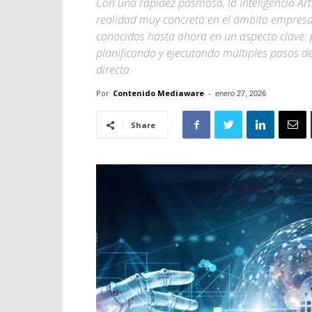
Con una rapidez pasmosa, la Inteligencia Arti
realidad muy concreta en el ámbito empresari
conocidos hasta ahora en un aspecto clave:
planificando y ejecutando múltiples pasos de
directa.
Por
Contenido Mediaware
-
enero 27, 2026
Share