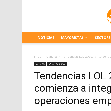
NOTICIAS
MAYORISTAS
SECTORE
Inicio
Canales
Tendencias LOL 2026: la IA Agéntic
Canales
Distribuidores
Tendencias LOL 2
comienza a integ
operaciones emp