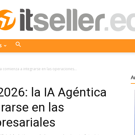
S
ITseller
a comienza a integrarse en las operaciones...
A
026: la IA Agéntica
Ecuador
rarse en las
resariales