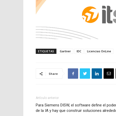
ETIQUETAS
Gartner
IDC
Licencias OnLine
Share
Artículo anterior
Para Siemens DISW, el software define el pode
de la IA y hay que construir soluciones alreded