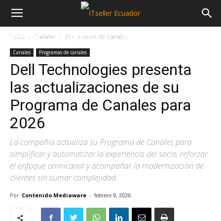
Inicio
Canales
Programas de canales
NOTICIAS
MAYORISTAS
SECTORES
Canales
Programas de canales
Dell Technologies presenta
las actualizaciones de su
Programa de Canales para
2026
La compañía actualiza su Programa de Canales para
simplificar y automatizar la experiencia del socio, reforzar
el enfoque omnicanal y acompañar la modernización de
clientes sin sumar complejidad.
Por
Contenido Mediaware
-
febrero 9, 2026