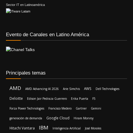
Sector IT en Latinoamérica
Evento de Canales en Latino América
Principales temas
AMD
AWS
AMD Advancing AI 2026
Arie Simchis
Dell Technologies
Deloitte
Edison Jair Pedraza Guerrero
Erika Puerta
F5
Forza Power Technologies
Francisco Medero
Gartner
Gemini
Google Cloud
generación de demanda
Hiram Monroy
IBM
Hitachi Vantara
Inteligencia Artificial
José Morales