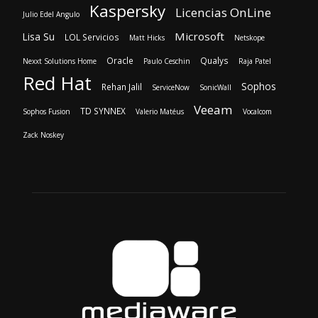
Kaspersky
Licencias OnLine
Julio Edel Angulo
Microsoft
Lisa Su
LOL Servicios
Matt Hicks
Netskope
Oracle
Qualys
Nexxt Solutions Home
Paulo Ceschin
Raja Patel
Red Hat
Sophos
Rehan Jalil
ServiceNow
SonicWall
Veeam
TD SYNNEX
Sophos Fusion
Valerio Matéus
Vocalcom
Zack Noskey