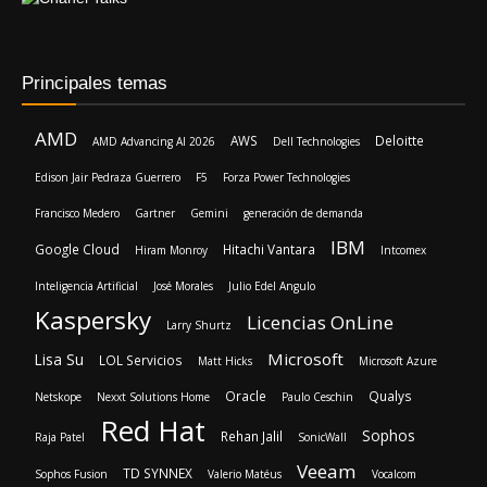
Principales temas
AMD
AWS
Deloitte
AMD Advancing AI 2026
Dell Technologies
Edison Jair Pedraza Guerrero
F5
Forza Power Technologies
Francisco Medero
Gartner
Gemini
generación de demanda
IBM
Google Cloud
Hitachi Vantara
Hiram Monroy
Intcomex
Inteligencia Artificial
José Morales
Julio Edel Angulo
Kaspersky
Licencias OnLine
Larry Shurtz
Microsoft
Lisa Su
LOL Servicios
Matt Hicks
Microsoft Azure
Oracle
Qualys
Netskope
Nexxt Solutions Home
Paulo Ceschin
Red Hat
Sophos
Rehan Jalil
Raja Patel
SonicWall
Veeam
TD SYNNEX
Sophos Fusion
Valerio Matéus
Vocalcom