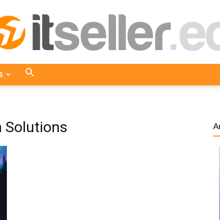
S
ITseller
 Solutions
A
Ecuador