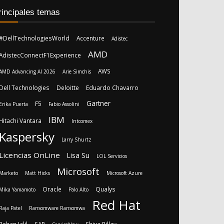
rincipales temas
#DellTechnologiesWorld
Accenture
Adistec
AMD
AdistecConnectF1Experience
AWS
AMD Advancing AI 2026
Arie Simchis
Dell Technologies
Deloitte
Eduardo Chavarro
Gartner
F5
Erika Puerta
Fabio Assolini
IBM
Hitachi Vantara
Intcomex
Kaspersky
Larry Shurtz
Licencias OnLine
Lisa Su
LOL Servicios
Microsoft
Marketo
Matt Hicks
Microsoft Azure
Oracle
Qualys
Mika Yamamoto
Palo Alto
Red Hat
Raja Patel
Ransomware Ransomwa