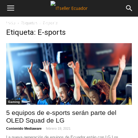
Inicio
Etiquetas
E-sports
NOTICIAS
MAYORISTAS
SECTORES
Etiqueta: E-sports
Gaming
5 equipos de e-sports serán parte del
OLED Squad de LG
-
Contenido Mediaware
febrero 19, 2021
La nueva generación de equipos de Ecuador están con LG Los