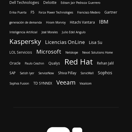
Dell Technologies
Deloitte
Edison Jair Pedraza Guerrero
F5
Gartner
Erika Puerta
Forza Power Technologies
Francisco Medero
IBM
Hitachi Vantara
generación de demanda
Hiram Monroy
Inteligencia Artificial
José Morales
Julio Edel Angulo
Kaspersky
Licencias OnLine
Lisa Su
Microsoft
LOL Servicios
Netskope
Nexxt Solutions Home
Red Hat
Oracle
Qualys
Rehan Jalil
Paulo Ceschin
Sophos
SAP
Shiva Pillay
Satish Iyer
ServiceNow
SonicWall
Veeam
TD SYNNEX
Sophos Fusion
Vocalcom