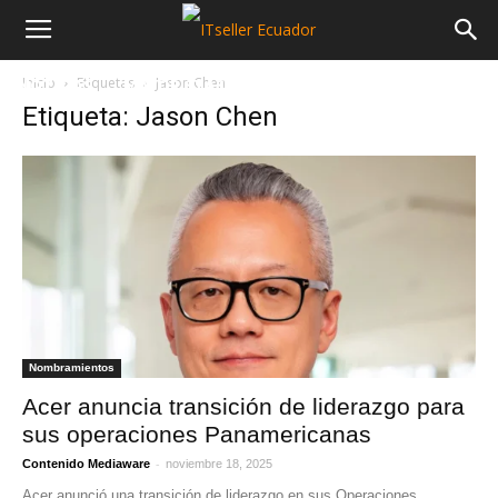
Inicio
Etiquetas
Jason Chen
NOTICIAS
MAYORISTAS
SECTORES
Etiqueta: Jason Chen
Nombramientos
Acer anuncia transición de liderazgo para
sus operaciones Panamericanas
-
Contenido Mediaware
noviembre 18, 2025
Acer anunció una transición de liderazgo en sus Operaciones