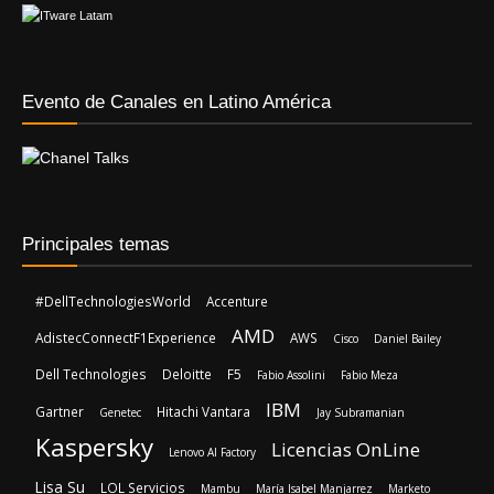
Evento de Canales en Latino América
Principales temas
#DellTechnologiesWorld
Accenture
AMD
AdistecConnectF1Experience
AWS
Cisco
Daniel Bailey
Dell Technologies
Deloitte
F5
Fabio Assolini
Fabio Meza
IBM
Gartner
Hitachi Vantara
Genetec
Jay Subramanian
Kaspersky
Licencias OnLine
Lenovo AI Factory
Lisa Su
LOL Servicios
Mambu
María Isabel Manjarrez
Marketo