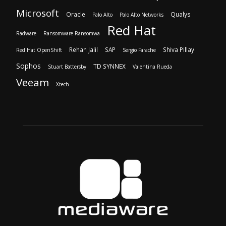
Microsoft
Oracle
Qualys
Palo Alto
Palo Alto Networks
Red Hat
Radware
Ransomware Ransomwa
Rehan Jalil
SAP
Shiva Pillay
Red Hat OpenShift
Sergio Farache
Sophos
TD SYNNEX
Stuart Battersby
Valentina Rueda
Veeam
Xtech