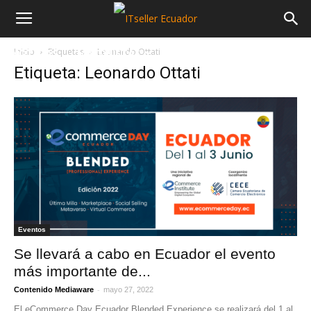
Inicio
Etiquetas
Leonardo Ottati
NOTICIAS
MAYORISTAS
SECTORES
Etiqueta: Leonardo Ottati
Eventos
Se llevará a cabo en Ecuador el evento
más importante de...
-
Contenido Mediaware
mayo 27, 2022
El eCommerce Day Ecuador Blended Experience se realizará del 1 al