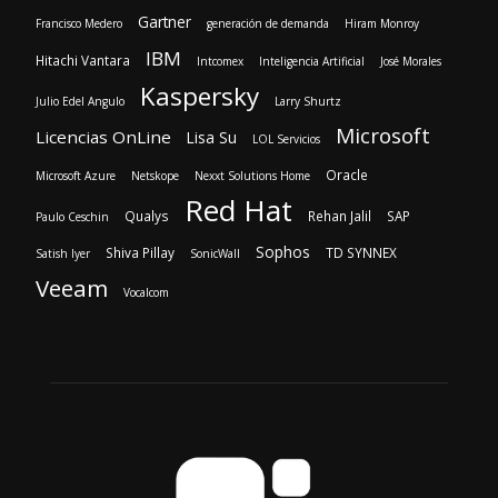
Gartner
Francisco Medero
generación de demanda
Hiram Monroy
IBM
Hitachi Vantara
Intcomex
Inteligencia Artificial
José Morales
Kaspersky
Julio Edel Angulo
Larry Shurtz
Microsoft
Licencias OnLine
Lisa Su
LOL Servicios
Oracle
Microsoft Azure
Netskope
Nexxt Solutions Home
Red Hat
Qualys
Rehan Jalil
SAP
Paulo Ceschin
Sophos
Shiva Pillay
TD SYNNEX
Satish Iyer
SonicWall
Veeam
Vocalcom