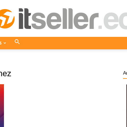
S
ITseller
mez
A
Ecuador