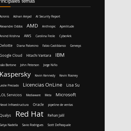
rincipales temas
Acronis
Adnan Amjad
AI Security Report
AMD
Alexandre Oddos
Anthropic
Apmlitude
AWS
Arvind Krishna
Carolina Freile
CyberArk
Deloitte
Diana Palomino
Fabio Castiblanco
Genesys
IBM
Google Cloud
Hitachi Vantara
João Bortone
John Peterson
Jorge Niño
Kaspersky
Kevin Kennedy
Kevin Rooney
Licencias OnLine
Lisa Su
Leslie Preciado
Microsoft
LOL Servicios
Mediaware
Meta
Oracle
Nexxt Infraestructura
pipeline de ventas
Red Hat
Qualys
Rehan Jalil
Satya Nadella
Savio Rodrigues
Scott DePasquale