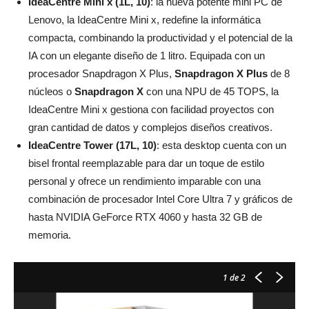
IdeaCentre Mini x (1L, 10)
: la nueva potente mini PC de
Lenovo, la IdeaCentre Mini x, redefine la informática
compacta, combinando la productividad y el potencial de la
IA con un elegante diseño de 1 litro. Equipada con un
procesador Snapdragon X Plus,
Snapdragon
X
Plus
de 8
núcleos o
Snapdragon
X
con una NPU de 45 TOPS, la
IdeaCentre Mini x gestiona con facilidad proyectos con
gran cantidad de datos y complejos diseños creativos.
IdeaCentre Tower (17L, 10)
: esta desktop cuenta con un
bisel frontal reemplazable para dar un toque de estilo
personal y ofrece un rendimiento imparable con una
combinación de procesador Intel Core Ultra 7 y gráficos de
hasta NVIDIA GeForce RTX 4060 y hasta 32 GB de
memoria.
1
de 2