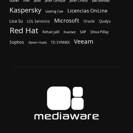
Intel
Jabra
Javier Carrique
Javier Chistik
Joao Brandao
Kaspersky
Licencias OnLine
Leading Case
Microsoft
Lisa Su
LOL Servicios
Oracle
Qualys
Red Hat
Rehan Jalil
SAP
Shiva Pillay
Riverbed
Veeam
Sophos
TD SYNNEX
Steven Huels