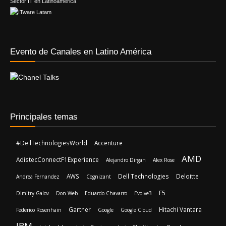
Sector IT en Latinoamérica
Evento de Canales en Latino América
Principales temas
#DellTechnologiesWorld
Accenture
AMD
AdistecConnectF1Experience
Alejandro Dirgan
Alex Rose
AWS
Dell Technologies
Deloitte
Andrea Fernandez
Cognizant
F5
Dimitry Galov
Don Web
Eduardo Chavarro
Evolve3
Gartner
Hitachi Vantara
Federico Rosenhain
Google
Google Cloud
IBM