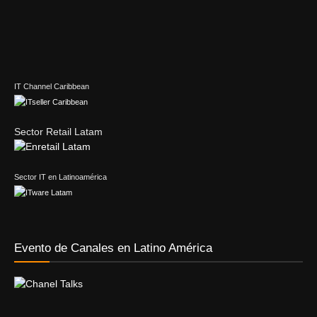
IT Channel Caribbean
Sector Retail Latam
Sector IT en Latinoamérica
Evento de Canales en Latino América
Principales temas
#DellTechnologiesWorld
Accenture
Acronis
AdistecConnectF1Experience
Adobe
AI Security Report