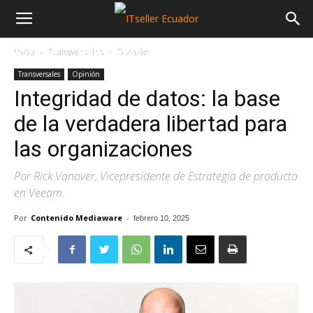
Inicio
Transversales
Opinión
NOTICIAS
MAYORISTAS
SECTORES
Transversales
Opinión
Integridad de datos: la base
de la verdadera libertad para
las organizaciones
Por Rick Vanover, Vicepresidente de Estrategia de producto
en Veeam.
Por
Contenido Mediaware
-
febrero 10, 2025