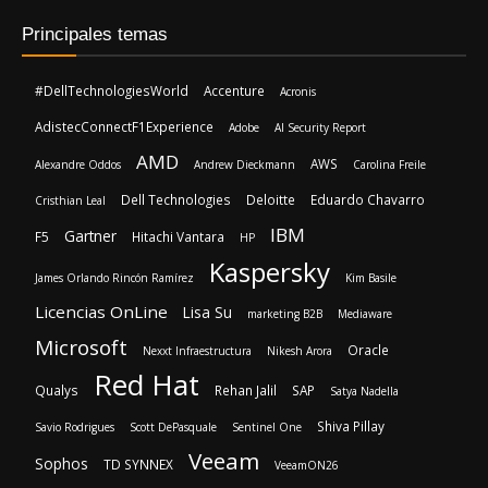
AMD
AWS
Alexandre Oddos
Andrew Dieckmann
Carolina Freile
Dell Technologies
Deloitte
Eduardo Chavarro
Cristhian Leal
IBM
Gartner
F5
Hitachi Vantara
HP
Kaspersky
James Orlando Rincón Ramírez
Kim Basile
Licencias OnLine
Lisa Su
marketing B2B
Mediaware
Microsoft
Oracle
Nexxt Infraestructura
Nikesh Arora
Red Hat
Qualys
Rehan Jalil
SAP
Satya Nadella
Shiva Pillay
Savio Rodrigues
Scott DePasquale
Sentinel One
Veeam
Sophos
TD SYNNEX
VeeamON26