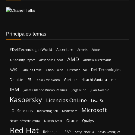
Principales temas
#DellTechnologiesWorld
Accenture
Acronis
Adobe
AMD
AI Security Report
Alexandre Oddos
Andrew Dieckmann
AWS
Dell Technologies
Carolina Freile
Check Point
Cristhian Leal
Deloitte
F5
Gartner
Hitachi Vantara
Fabio Castiblanco
HP
IBM
James Orlando Rincón Ramírez
Jorge Niño
Juan Naranjo
Kaspersky
Licencias OnLine
Lisa Su
Microsoft
LOL Servicios
marketing B2B
Mediaware
Oracle
Qualys
Nexxt Infraestructura
Nikesh Arora
Red Hat
Rehan Jalil
SAP
Satya Nadella
Savio Rodrigues