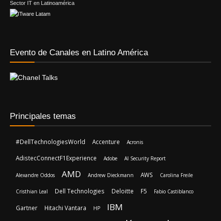
Sector IT en Latinoamérica
Evento de Canales en Latino América
Principales temas
#DellTechnologiesWorld
Accenture
Acronis
AdistecConnectF1Experience
Adobe
AI Security Report
AMD
AWS
Alexandre Oddos
Andrew Dieckmann
Carolina Freile
Dell Technologies
Deloitte
F5
Cristhian Leal
Fabio Castiblanco
IBM
Gartner
Hitachi Vantara
HP