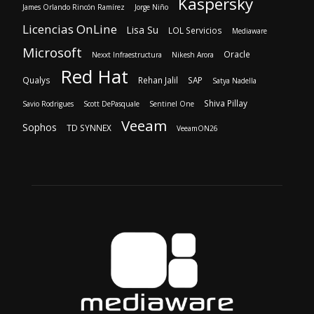
Kaspersky
James Orlando Rincón Ramírez
Jorge Niño
Licencias OnLine
Lisa Su
LOL Servicios
Mediaware
Microsoft
Oracle
Nexxt Infraestructura
Nikesh Arora
Red Hat
Qualys
Rehan Jalil
SAP
Satya Nadella
Shiva Pillay
Savio Rodrigues
Scott DePasquale
Sentinel One
Veeam
Sophos
TD SYNNEX
VeeamON26